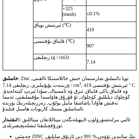
+325
≤0.1%
(mash)
ئېرىتىش بوياق (℃)
419
قايناق نۇقتىسى (℃)
907
زىچلىقى (g / cm3)
7.14
: Zinc توپا دائىملىق شارسىمان خىش خاللاستىكا تالقىنى,
خاسلىق
3
, ئېرىتىش نۇقتىسى 419 ° C
زىننەت بۇيۇملىرى, زىچلىقى 7.14g / cm
ۋە قايناق ياكى قايناق, ئىرق ۋە ئاممىياك, سۇدا ئېرىپ كېتەلەيدۇ.
كۈچلۈك دېلىللىق كۈچلۈك, ئۇ قۇرۇق ھاۋاسىدا مۇقىملىقنى, ئەمما
نەقىش ھاۋادا ياشاشقا مايىل بولۇپ, زەررىچىلەرنىڭ يۈزىدە
ئاساسلىق سىنىك كاربونات ھاسىل قىلىدۇ.
S: ئالىي بىرلەشتۈرۈلۈپ لايىھىلەنگەن مېتاللانغان مېتاللىق
ئىقتىدار
ئوزۇقچىلىقتا ئىشلەپچىقىرىلدى.
جەمئىي ZINC نىڭ سانىدىن تۆۋەن,% 991 دىن ئارتۇق ساپلىق,