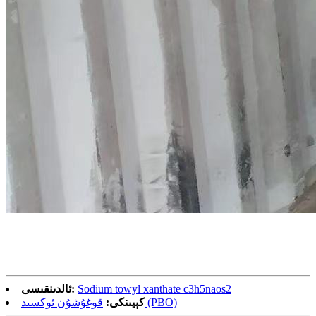
Sodium towyl xanthate c3h5naos2
ئالدىنقىسى:
قوغۇشۇن ئوكسىد (PBO)
كېيىنكى: