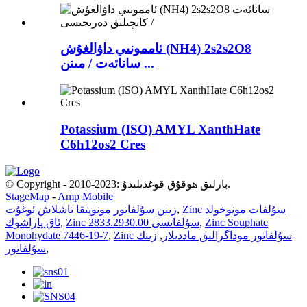
ئاممونىي داۋالغۇش (NH4) 2s2s2O8
سانائەت / مىنن ...
Potassium (ISO) AMYL XanthHate
C6h12os2 Cres
© Copyright - 2010-2023: بارلىق ھوقۇق قوغدىلىدۇ.
StageMap
-
Amp Mobile
Zinc سۇلفات مونوخولد
,
زىنن سۇلفاتور مونوپتقا تاشلاش ئوغۇت
Zinc Souphate
,
Zinc سۇلفاتسى 2833.2930.00
,
ئاق پاراشوك
Zinc سۇلفاتور موداگرالىق ماددىلار
,
زىنك
,
Monohydate 7446-19-7
,
سۇلفاتور