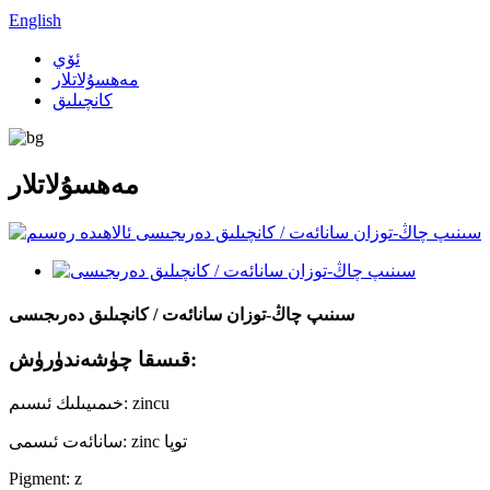
English
ئۆي
مەھسۇلاتلار
كانچىلىق
مەھسۇلاتلار
سىنىپ چاڭ-توزان سانائەت / كانچىلىق دەرىجىسى
قىسقا چۈشەندۈرۈش:
خىمىيىلىك ئىسىم: zincu
سانائەت ئىسمى: zinc توپا
Pigment: z