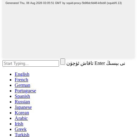
تاقاش ئۈچۈن Enter نى بېسىڭ
English
French
German
Portuguese
Spanish
Russian
Japanese
Korean
Arabic
Irish
Greek
Turkish