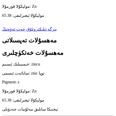
مولېكۇلا فورمۇلا: Zn
مولېكۇلا ئېغىرلىقى: 65.38
بىزگە ئېلېكترونلۇق خەت ئەۋەتىڭ
مەھسۇلات تەپسىلاتى
مەھسۇلات خەتكۈچلىرى
خىمىيىلىك ئىسىم: zincu
سانائەت ئىسمى: zinc توپا
Pigment: z
مولېكۇلا فورمۇلا: Zn
مولېكۇلا ئېغىرلىقى: 65.38
تېخنىكا سانلىق مەلۇمات جەدۋىلى