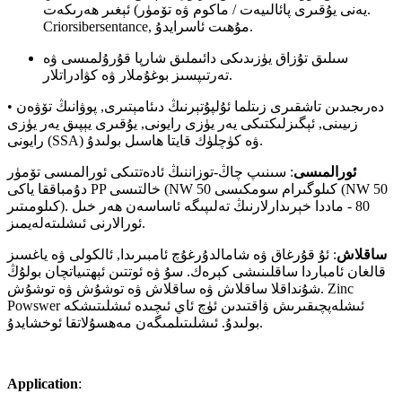
يەنى يۇقىرى پائالىيەت / ماكوم ۋە تۆمۈر) ئېغىر ھەرىكەت.
Criorsibersentance, مۇھىت ئاسرايدۇ.
سىلىق تۇزاق يۈزىدىكى دائىملىق شارپا قۇرۇلمىسى ۋە
تەرتىپسىز بوغۇملار ۋە كۋادراتلار.
• دەرىجىدىن تاشقىرى زىتلما ئۇلپۇتېرنىڭ دىئامېتىرى, پوۋانىڭ تۆۋەن
زىيىنى, ئېگىزلىكتىكى يەر يۈزى رايونى, يۇقىرى يېپىق يەر يۈزى
رايونى (SSA) ۋە كۈچلۈك قايتا ھاسىل بولىدۇ.
ئورالمىسى
: سىنىپ چاڭ-توزاننىڭ ئادەتتىكى ئورالمىسى تۆمۈر
دۇمباققا ياكى PP خالتىسى (NW 50 كىلوگىرام سومكىسى (NW 50
كىلومىتىر). 80 - ماددا خېرىدارلارنىڭ تەلىپىگە ئاساسەن ھەر خىل
ئورالارنى ئىشلىتەلەيمىز.
ساقلاش
: ئۇ قۇرغاق ۋە شامالدۇرغۇچ ئامبىرىدا, ئالكولى ۋە ياغسىز
قالغان ئامباردا ساقلىنىشى كېرەك. سۇ ۋە ئوتتىن ئېھتىياتچان بولۇڭ
شۇنداقلا ساقلاش ۋە ساقلاش ۋە توشۇش ۋە توشۇش. Zinc
Powswer ئىشلەپچىقىرىش ۋاقتىدىن ئۈچ ئاي ئىچىدە ئىشلىتىشكە
بولىدۇ. ئىشلىتىلمىگەن مەھسۇلاتقا ئوخشايدۇ.
Application
: