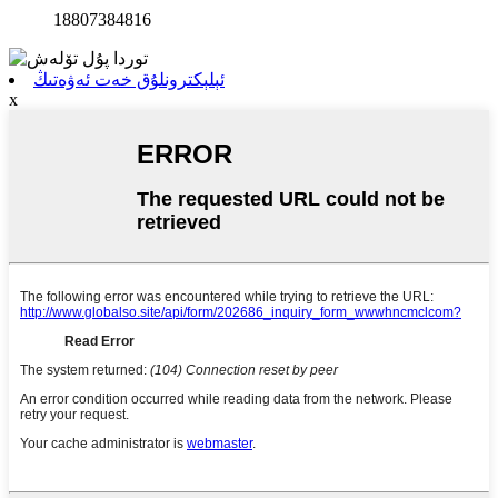
18807384816
ئېلېكترونلۇق خەت ئەۋەتىڭ
x