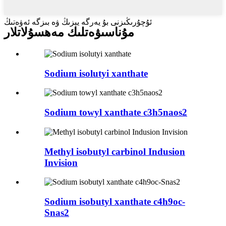
ئۇچۇرىڭىزنى بۇ يەرگە يېزىڭ ۋە بىزگە ئەۋەتىڭ
مۇناسىۋەتلىك مەھسۇلاتلار
Sodium isolutyi xanthate
Sodium towyl xanthate c3h5naos2
Methyl isobutyl carbinol Indusion
Invision
Sodium isobutyl xanthate c4h9oc-
Snas2