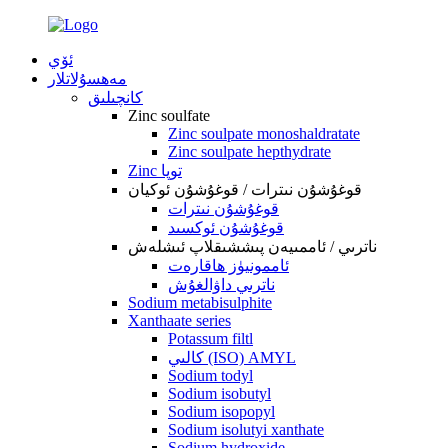
ئۆي
مەھسۇلاتلار
كانچىلىق
Zinc soulfate
Zinc soulpate monoshaldratate
Zinc soulpate hepthydrate
Zinc توپا
قوغۇشۇن نىترات / قوغۇشۇن ئوكيان
قوغۇشۇن نىترات
قوغۇشۇن ئوكسىد
ناترىي / ئاممىيەن پىششىقلاپ ئىشلەش
ئاممونيۈز ھاقارەت
ناترىي داۋالغۇش
Sodium metabisulphite
Xanthaate series
Potassum filtl
كالىي (ISO) AMYL
Sodium todyl
Sodium isobutyl
Sodium isopopyl
Sodium isolutyi xanthate
Sodium hydroxide