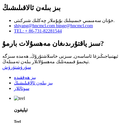
بىز بىلەن ئالاقىلىشىڭ
خۇنان سەمىمىي خىمىيىلىك بۇيۇملار چەكلىك شىركىتى.
shiyang@hncmcl.com
binge@hncmcl.com
TEL: + 86-731-82281544
سىز ياقتۇرىدىغان مەھسۇلات بارمۇ?
ئېھتىياجىڭىزغا ئاساسەن, سىزنى خاسلاشتۇرۇڭ, ھەمدە سىزگە
تېخىمۇ قىممەتلىك مەھسۇلاتلار بىلەن تەمىنلەڭ.
سۈرۈشتۈرۈش
بىز ھەققىدە
بىز بىلەن ئالاقىلىشىڭ
سوئاللار
تېلېفون
Teel