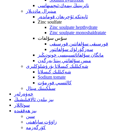
ناترىينىڭ يېمەك-ئىچمىھاسى
مىنېرال ماددىلار
ئاپەتكە ئۇچرىغان قوماندەر
Zinc soulfate
Zinc soulpate hepthydrate
Zinc soulpate monoshaldratate
سۇس سۇلفات
قورسىقى سۇلفاتتىن قورسىقى
سەزگۈرلۈك سۇلفاتتور
مانگان سۇلفاتاتسىيىسى خونودىڭىز
مىس سۇلفاتتې پېنتا بەرگەن
شەكىللىك كىسلاتا يۈرۈشلۈكلىرى
شەكىللىك كىسلاتا
Sodium tomate
كالتسىي فورمۇت
سىلكىنىك مېتال
خەۋەرلەر
بىز بىلەن ئالاقىلىشىڭ
سوئاللار
بىز ھەققىدە
سىن
زاۋۇت ساياھىتى
كۆرگەزمە