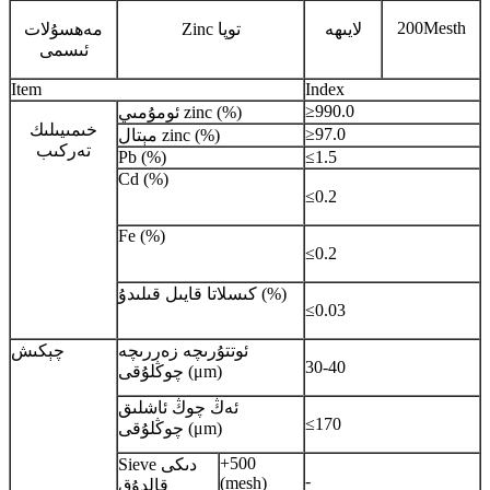
200Mesth
لايىھە
Zinc توپا
مەھسۇلات
ئىسمى
Item
Index
≥990.0
ئومۇمىي zinc (%)
خىمىيىلىك
≥97.0
مېتال zinc (%)
تەركىب
Pb (%)
≤1.5
Cd (%)
≤0.2
Fe (%)
≤0.2
كىسلاتا قايىل قىلىدۇ (%)
≤0.03
ئوتتۇرىچە زەررىچە
چېكىش
30-40
چوڭلۇقى (μm)
ئەڭ چوڭ ئاشلىق
≤170
چوڭلۇقى (μm)
+500
Sieve دىكى
-
(mesh)
قالدۇق