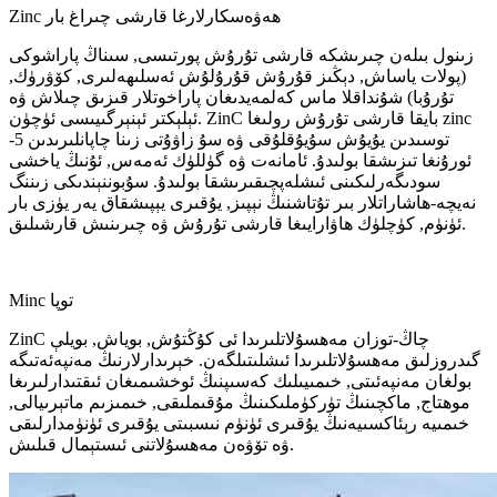
Zinc ھەۋەسكارلارغا قارشى چىراغ بار
زىنول بىلەن چىرىشكە قارشى تۇرۇش پورتىسى, سىناڭ پاراشوكى
(پولات ياساش, دېڭىز قۇرۇش قۇرۇلۇش ئەسلىھەلىرى, كۆۋرۈك,
تۇرۇبا) شۇنداقلا ماس كەلمەيدىغان پاراخوتلار قىزىق چىلاش ۋە
ئېلېكتر ئېنېرگىيىسى ئۈچۈن. ZinC بايقا قارشى تۇرۇش رولىغا zinc
توسىدىن يۇيۇش سۇيۇقلۇقى ۋە سۇ زاۋۇتى زىنا چاپانلىرىدىن 5-
ئورۇنغا تىزىشقا بولىدۇ. ئامانەت ۋە گۈللۈك ئەمەس, ئۇنىڭ ياخشى
سودىگەرلىكىنى ئىشلەپچىقىرىشقا بولىدۇ. سۇبوننېندىكى زىننگ
نەيچە-ھاشاراتلار بىر تۇتاشنىڭ نېپىز, يۇقىرى يېپىشقاق يەر يۈزى بار
ئۈنۈم, كۈچلۈك ھاۋارايىغا قارشى تۇرۇش ۋە چىرىنىش قارشىلىق.
Minc توپا
ZinC چاڭ-توزان مەھسۇلاتلىرىدا ئى كۇڭتۇش, بوياش, بويلې
گىدروزلىق مەھسۇلاتلىرىدا ئىشلىتىلگەن. خېرىدارلارنىڭ مەنپەئەتىگە
بولغان مەنپەئىتى, خىمىيىلىك كەسىپنىڭ ئوخشىمىغان ئىقتىدارلىرىغا
موھتاج, ماكچىنىڭ تۈركۈملىكىنىڭ مۇقىملىقى, خىمىزىم ماتېرىيالى,
خىمىيە رېئاكسىيەنىڭ يۇقىرى ئۈنۈم نىسبىتى يۇقىرى ئۈنۈمدارلىقى
ۋە تۆۋەن مەھسۇلاتنى ئىستېمال قىلىش.