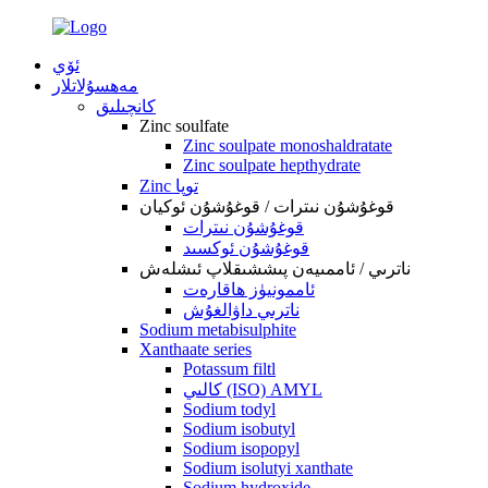
ئۆي
مەھسۇلاتلار
كانچىلىق
Zinc soulfate
Zinc soulpate monoshaldratate
Zinc soulpate hepthydrate
Zinc توپا
قوغۇشۇن نىترات / قوغۇشۇن ئوكيان
قوغۇشۇن نىترات
قوغۇشۇن ئوكسىد
ناترىي / ئاممىيەن پىششىقلاپ ئىشلەش
ئاممونيۈز ھاقارەت
ناترىي داۋالغۇش
Sodium metabisulphite
Xanthaate series
Potassum filtl
كالىي (ISO) AMYL
Sodium todyl
Sodium isobutyl
Sodium isopopyl
Sodium isolutyi xanthate
Sodium hydroxide