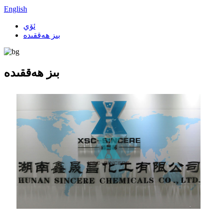
English
ئۆي
بىز ھەققىدە
بىز ھەققىدە