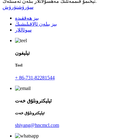
تېخىمۇ قىممەتلىك مەھسۇلاتلار بىلەن تەمىنلەڭ.
سۈرۈشتۈرۈش
بىز ھەققىدە
بىز بىلەن ئالاقىلىشىڭ
سوئاللار
تېلېفون
Teel
+ 86-731-82281544
ئېلېكترونلۇق خەت
ئېلېكترونلۇق خەت
shiyang@hncmcl.com