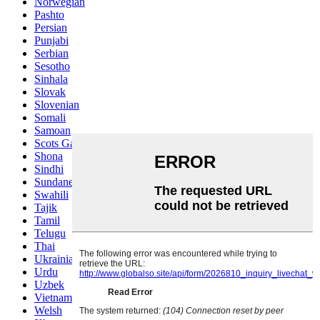
Norwegian
Pashto
Persian
Punjabi
Serbian
Sesotho
Sinhala
Slovak
Slovenian
Somali
Samoan
Scots Gaelic
Shona
Sindhi
Sundanese
Swahili
Tajik
Tamil
Telugu
Thai
Ukrainian
Urdu
Uzbek
Vietnamese
Welsh