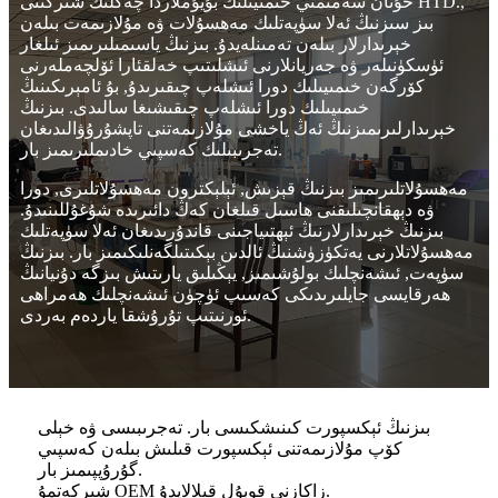
خۇنان سەمىمىي خىمىيىلىك بۇيۇملاردا چەكلىك شىركىتى HTD.,
بىز سىزنىڭ ئەلا سۈپەتلىك مەھسۇلات ۋە مۇلازىمەت بىلەن
خېرىدارلار بىلەن تەمىنلەيدۇ. بىزنىڭ ياسىمىلىرىمىز ئىلغار
ئۈسكۈنىلەر ۋە جەريانلارنى ئىشلىتىپ خەلقئارا ئۆلچەملەرنى
كۆرگەن خىمىيىلىك دورا ئىشلەپ چىقىرىدۇ, بۇ ئامېرىكىنىڭ
خىمىيىلىك دورا ئىشلەپ چىقىشىغا سالىدى. بىزنىڭ
خېرىدارلىرىمىزنىڭ ئەڭ ياخشى مۇلازىمەتنى تاپشۇرۇۋالىدىغان
تەجرىبىلىك كەسپىي خادىملىرىمىز بار.
مەھسۇلاتلىرىمىز بىزنىڭ قېزىش, ئېلېكترون مەھسۇلاتلىرى, دورا
ۋە دېھقانچىلىقنى ھاسىل قىلغان كەڭ دائىرىدە شۇغۇللىنىدۇ.
بىزنىڭ خېرىدارلارنىڭ ئېھتىياجىنى قاندۇرىدىغان ئەلا سۈپەتلىك
مەھسۇلاتلارنى يەتكۈزۈشنىڭ ئالدىن بېكىتىلگەنلىكىمىز بار. بىزنىڭ
سۈپەت, ئىشەنچلىك بولۇشىمىز, يېڭىلىق يارىتىش بىزگە دۇنيانىڭ
ھەرقايسى جايلىرىدىكى كەسىپ ئۈچۈن ئىشەنچلىك ھەمراھى
ئورنىتىپ تۇرۇشقا ياردەم بەردى.
بىزنىڭ ئېكسپورت كىنىشكىسى بار. تەجرىبىسى ۋە خېلى
كۆپ مۇلازىمەتنى ئېكسپورت قىلىش بىلەن كەسپىي
گۇرۇپپىمىز بار.
شىركەتمۇ OEM زاكازنى قوبۇل قىلالايدۇ.