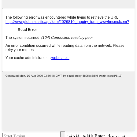
تاقاش ئۈچۈن Enter نى بېسىڭ