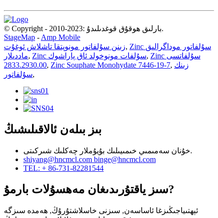
© Copyright - 2010-2023: بارلىق ھوقۇق قوغدىلىدۇ.
StageMap
-
Amp Mobile
Zinc سۇلفاتور موداگرالىق
,
زىنن سۇلفاتور مونوپتقا تاشلاش ئوغۇت
Zinc سۇلفاتسى
,
Zinc سۇلفات مونوخولد ئاق پاراشوك
,
ماددىلار
زىنك
,
Zinc Souphate Monohydate 7446-19-7
,
2833.2930.00
,
سۇلفاتور
بىز بىلەن ئالاقىلىشىڭ
خۇنان سەمىمىي خىمىيىلىك بۇيۇملار چەكلىك شىركىتى.
shiyang@hncmcl.com
binge@hncmcl.com
TEL: + 86-731-82281544
سىز ياقتۇرىدىغان مەھسۇلات بارمۇ?
ئېھتىياجىڭىزغا ئاساسەن, سىزنى خاسلاشتۇرۇڭ, ھەمدە سىزگە