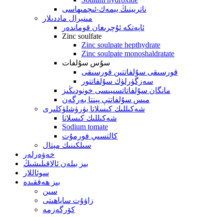
ناترىينىڭ يېمەك-ئىچمىھاسى
مىنېرال ماددىلار
ئاپەتكە ئۇچرىغان قوماندەر
Zinc soulfate
Zinc soulpate hepthydrate
Zinc soulpate monoshaldratate
سۇس سۇلفات
قورسىقى سۇلفاتتىن قورسىقى
سەزگۈرلۈك سۇلفاتتور
مانگان سۇلفاتاتسىيىسى خونودىڭىز
مىس سۇلفاتتې پېنتا بەرگەن
شەكىللىك كىسلاتا يۈرۈشلۈكلىرى
شەكىللىك كىسلاتا
Sodium tomate
كالتسىي فورمۇت
سىلكىنىك مېتال
خەۋەرلەر
بىز بىلەن ئالاقىلىشىڭ
سوئاللار
بىز ھەققىدە
سىن
زاۋۇت ساياھىتى
كۆرگەزمە