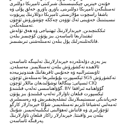
خۇنەن خېنرېي چېكىنبىسىنىڭ شىركىتى ئامېرىكا دوللىرى
تەمىنلىگەن ئامېرىكا دوللىرىنى, ياۋرو, ياۋرو, خەلق پۇلى ۋە
باشقا راسچوت مۇلازىمىتى ئامېرىكا دوللارنىڭ پېرېۋوت
نىسبىتىنىڭ خەۋپىنى ئەڭ تۆۋەن چەككە چۈشۈرۈش ئۈچۈن
تەمىنلەنگەن.
ئىككىنچىدىن, خېرىدارلارنىڭ ئېھتىياجى ۋە ھەق تۆلەش
ئىقتىدارىغا ئاساسەن, بىز پۈتۈن كۈچىمىز بىلەن
قانائەتلىنەرلىك پۇل بىلەن تەمىنلەشنى تىرىشىمىز.
بىز بەزى دۆلەتلەردە خېرىدارلارنىڭ تەلىپىگە ئاساسەن
ئالاھىدە تەكشۈرۈش بىلەن تەمىنلايمىز. مەسىلەن,
ئاۋىستىرالىيە ۋە جەنۇبىي ئافرىقانىڭ ھىندونېزىيەدە
ئېكسپورت بۇيۇملىرىغا تەمىنلەش ئۈچۈن SGS تەكشۈرۈش
ئىسپاتى; بېنگالغا توشۇلىدىغان ماللار ئۈچۈن CIQ
گۇۋاھنامىسى تەلەپ قىلىنىدۇ. BV گۇۋاھنامە ئىراققا
ئېكسپورت قىلغان تاۋارلار تەلەپ قىلىنىدۇ. بىز پۈتۈن
جەرياندىكى سىستېمىلارنىڭ ئىشلەپچىقىرىش ۋە رەسىملىرى
ئەمەلىي ئەشياغا ئايرىم تەمىنلەيمىز, شۇڭا خېرىدارلار كارگو
ئۇچۇرلىرى ۋە قاتناش ئەھۋالىنى ئىگىلىيەلەيمىز. شۇنىڭ
بىلەن بىر ۋاقىتتا, خېرىدارلار زاكاز قىلغان تاۋارلارنىڭ
پەرقىگە ئاساسەن.