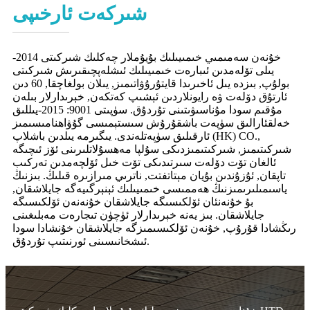
شىركەت ئارخىپى
خۇنەن سەمىمىي خىمىيىلىك بۇيۇملار چەكلىك شىركىتى 2014-
يىلى تۆلەمدىن ئىبارەت خىمىيىلىك ئىشلەپچىقىرىش شىركىتى
بولۇپ, بىزدە يىل ئاخىرىدا قايتۇرۇۋاتىمىز, يىلان بولغاچقا, 60 دىن
ئارتۇق دۆلەت ۋە رايونلاردىن ئېشىپ كەتكەن, خېرىدارلار بىلەن
مۇقىم سودا مۇناسىۋىتىنى تۇردۇق. سۈپىتى 9001: 2015-يىللىق
خەلقئارالىق سۈپەت باشقۇرۇش سىستېمىسى گۇۋاھنامىسىمىز
ئارقىلىق سۈپەتلەندى. يىگىرمە يىلدىن باشلاپ (HK) CO.,
شىركىتىمىز, شىركىتىمىزدىكى سۇلپا مەھسۇلاتلىرىنى ئۆز ئىچىگە
ئالغان تۆت دۆلەت سىرتىدىكى تۆت خىل ئۆلچەمدىن تەركىب
تاپقان, ئۇزۇندىن بۇيان مېتاتفتت, ناترىي مىرازىرە قىلىڭ. بىزنىڭ
ياسىمىلىرىمىزنىڭ ھەممىسى خىمىيىلىك ئېنېرگىيەگە جايلاشقان,
بۇ خۇنەنئان ئۆلكىسىگە جايلاشقان خۇنەنەن ئۆلكىسىگە
جايلاشقان. بىز يەنە خېرىدارلار ئۈچۈن تىجارەت مەبلىغىنى
رىڭشادا قۇرۇپ, خۇنەن ئۆلكىسىمىزگە جايلاشقان خۇنشادا سودا
ئىشخانىسىنى ئورنىتىپ تۇردۇق.