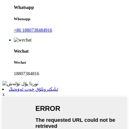
Whatsapp
Whatsapp
+86 1880738484916
Wechat
Wechat
18807384816
ئېلېكترونلۇق خەت ئەۋەتىڭ
x