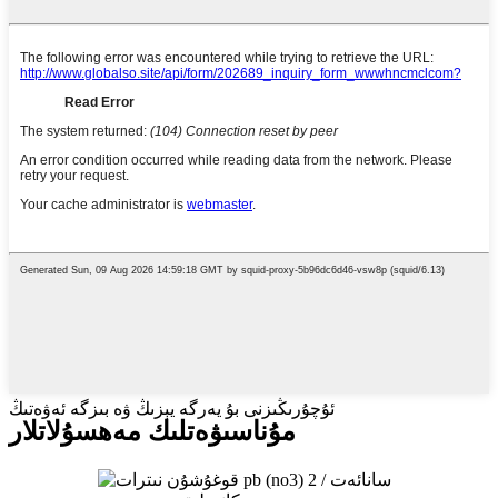
ئۇچۇرىڭىزنى بۇ يەرگە يېزىڭ ۋە بىزگە ئەۋەتىڭ
مۇناسىۋەتلىك مەھسۇلاتلار