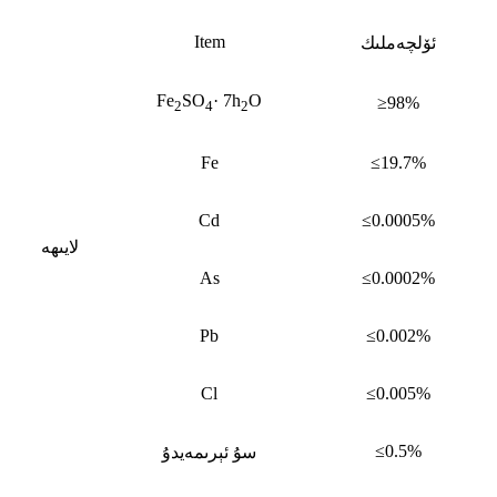
Item
ئۆلچەملىك
Fe
SO
· 7h
O
≥98%
2
4
2
Fe
≤19.7%
Cd
≤0.0005%
لايىھە
As
≤0.0002%
Pb
≤0.002%
Cl
≤0.005%
≤0.5%
سۇ ئېرىمەيدۇ