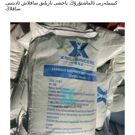
كىيىملەرنى ئالماشتۇرۇڭ. ياخشى تازىلىق ساقلاش ئادىتىنى
ساقلاڭ.