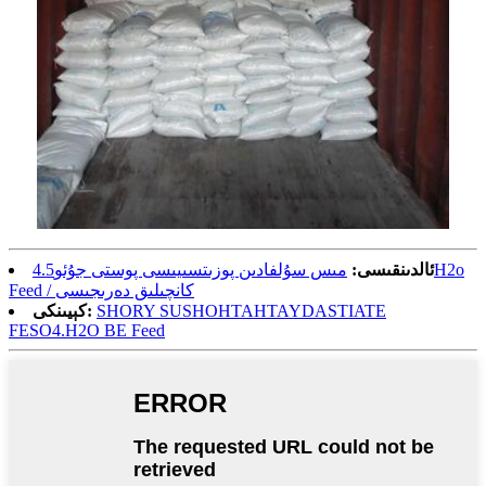
ئالدىنقىسى:
مىس سۇلفادىن پوزىتسىيىسى پوستى جۇئو4.5H2o
Feed / كانچىلىق دەرىجىسى
SHORY SUSHOHTAHTAYDASTIATE
كېيىنكى:
FESO4.H2O BE Feed