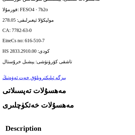
فورمۇلا: FESO4 · 7h2o
مولېكۇلا ئېغىرلىقى: 278.05
CA: 7782-63-0
EineCs no: 616-510-7
HS كودى: 2833.2910.00
تاشقى كۆرۈنۈشى: يېشىل خرۇستال
بىزگە ئېلېكترونلۇق خەت ئەۋەتىڭ
مەھسۇلات تەپسىلاتى
مەھسۇلات خەتكۈچلىرى
Description