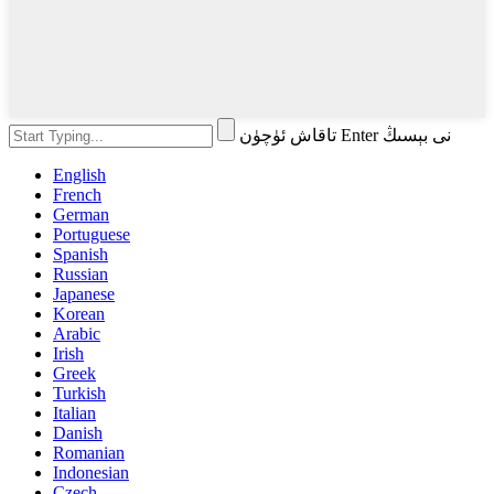
تاقاش ئۈچۈن Enter نى بېسىڭ
English
French
German
Portuguese
Spanish
Russian
Japanese
Korean
Arabic
Irish
Greek
Turkish
Italian
Danish
Romanian
Indonesian
Czech