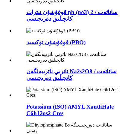
قوغۇشۇن نىترات pb (no3) 2 سانائەت /
كانچىلىق دەرىجىسى
قوغۇشۇن ئوكسىد (PBO)
ناترىي ناترىيەلگەن Na2s2O8 سانائەت /
كانچىلىق دەرىجىسى
Potassium (ISO) AMYL XanthHate
C6h12os2 Cres