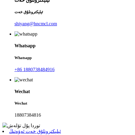
ئېلېكترونلۇق خەت
ئېلېكترونلۇق خەت
shiyang@hncmcl.com
Whatsapp
Whatsapp
+86 1880738484916
Wechat
Wechat
18807384816
ئېلېكترونلۇق خەت ئەۋەتىڭ