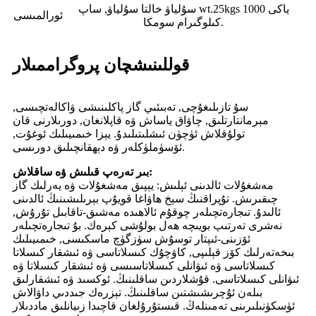
سۇلياۋ خالتا سۇلياۋ, ساپ wt.25kgs ياكى 1000
ئورالمىسى
كىلوگىرام سومكا.
قوللىنىشچان پروگراممىلار
سۇ تازىلىغۇچى, تەبىئىي گاز پاكلىنىشى ۋاكالەتچىسى,
مېرمانتارتلىق, چاۋاق ياساش ۋە قاپلانغان, دورىلارنى قان
تولۇقلاش ئۈچۈن ئىشلىتىلىدۇ. يېزا خىمىيىلىك ئوغۇت,
ئۆسۈملۈكلەر ۋە دېھقانچىلىق دورىسى.
بىر تەرەپ قىلىش ۋە ساقلاش:
مەشغۇلات ئالدىنى ئېلىش: يېپىق مەشغۇلات ۋە يەرلىك گاز
چىقىرىش. تۇپراقنىڭ سېخ ھاۋاغا قويۇپ بېرىلىشىنىڭ ئالدىنى
ئالىدۇ. تىجارەتچىلەر چوقۇم ئالاھىدە مەشىق-تاقابىل تۇرۇش,
نەشرى تەرتىپ بويىچە ھەل بولۇشى كېرەك. بۇ تىجارەتچىلەر
ئۆزىنى-ئىپتار توسۇش سۈزگۈچ ماسكىسى, خىمىيىلىك
بىخەتەرلىك كۆز قېلىپى, كاۋچۇك كىسلاتاسى ۋە ئىشقار كىسلاتا
كىسلاتاسى ۋە ئىۋانلى كىسلاتاسىسى ۋە ئىشقار كىسلاتا ۋە
ئىۋانلى كىسلاتاسى. قۇشلاردىن ساقلىنىڭ. ئوكسىد ۋە ئىشقارلىق
بىلەن ئۇچرىشىشتىن ساقلىنىڭ. تېزرەك جىددىي داۋالاش
ئۈسكۈنىلىرىنى تەمىنلەڭ. قىستۇرۇلغان قاچىدا زىيانلىق ماددىلار