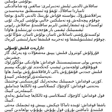
بولۇشى مۇمكىن.
ساقلاش ئالدىنى ئېلىش تەدبىرلىرى: سالقىن ۋە شامالدىكى
ئامباردا ساقلاڭ. ئۇيقۇ ۋە ئىسسىقلىق مەنبەسىدىن
يىراقلاشتۇرۇڭ. بىۋاسىتە قۇياش نۇرىنىڭ ئالدىنى ئالىدۇ. بوغچا
چوقۇم پېچەتلەش ۋە نەملىكتىن خالىي بولۇشى كېرەك. ئۇنى
ئوكسىدلان ۋە ئىشقارلىقتىن ئايرىم ساقلىنىدۇ. ساقلاش رايونى
ئېقىمىيىلىك ئېقىمى بار ھۆججەت ئورنىتىلىدۇ. ھاۋادا
ئوكسىدتۇرۇشنى ئاسانلاش ئاسان بولۇش ئاسان, شۇڭا ئۇنى
چوقۇم ئىشلىتىۋېلىشقا ۋە تەجرىبە قىلىشقا تەييارلىنىشى كېرەك.
نازارەت قىلىش ئۇسۇلى:
قۇرۇلۇش كونترول قىلىش: يېپىق مەشغۇلات ۋە يەرلىك گاز
چىقىرىش.
نەپەس يولى سىستېمىسىنىڭ قوغداش: ھاۋادىكى مۈڭگۈزلۈك
قويۇقلۇقى ئۆلچەمدىن ئېشىپ كەتكەندە, ئۆز-ئۆزىگە بېسىم
قىلىش جىددىي قۇتقۇزۇش ياكى تارقاقلاشتۇرۇش بولسا, ھاۋا
نەپەسلەندۈرگۈچچىلەر كىيىدۇ.
كۆزنى قوغداش: خىمىيىلىك بىخەتەرلىك كۆزەينىكىنى توختىتىڭ.
بەدەننى قوغداش: كاۋچۇك كىسلاتاسى ۋە ئالكايغا چىداملىق
كىيىملەرنى كىيىڭ.
قول قوغداش: كاۋچۇك كىسلاتاسى ۋە ئالكايغا چىداملىق پەلەي
كىيىڭ.
باشقا قوغداش: ئۆيىدە تاماكا چېكىش, يېيىش ۋە ئىچىملىك ​​مەنئى
قىلىنىدۇ. تاماقتىن بۇرۇن قول يۇيۇش. يۇيۇنۇپ بولغاندىن كېيىن