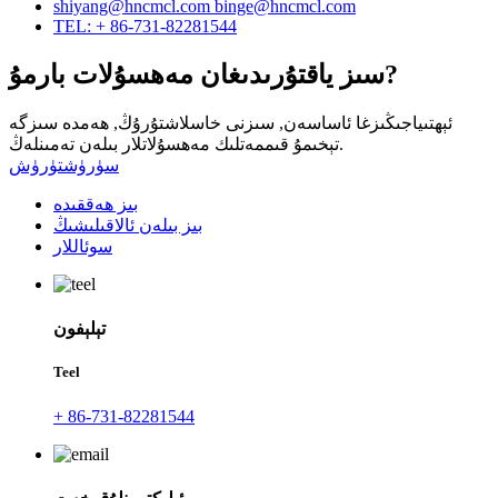
shiyang@hncmcl.com
binge@hncmcl.com
TEL: + 86-731-82281544
سىز ياقتۇرىدىغان مەھسۇلات بارمۇ?
ئېھتىياجىڭىزغا ئاساسەن, سىزنى خاسلاشتۇرۇڭ, ھەمدە سىزگە
تېخىمۇ قىممەتلىك مەھسۇلاتلار بىلەن تەمىنلەڭ.
سۈرۈشتۈرۈش
بىز ھەققىدە
بىز بىلەن ئالاقىلىشىڭ
سوئاللار
تېلېفون
Teel
+ 86-731-82281544