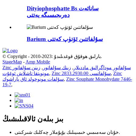
Dityiophosphatte Bs سانائەت
دەرىجىسىگە يەتتى
Barium سۇلفاتتىن ئۆتۈپ كەتتى
© Copyright - 2010-2023: بارلىق ھوقۇق قوغدىلىدۇ.
StageMap
-
Amp Mobile
Zinc سۇلفاتور موداگرالىق ماددىلار
,
زىنك سۇلفاتور
,
زىنن سۇلفاتور
Zinc
,
Zinc سۇلفاتسى 2833.2930.00
,
مونوپتقا تاشلاش ئوغۇت
Zinc Souphate Monohydate 7446-
,
سۇلفات مونوخولد ئاق پاراشوك
19-7
,
بىز بىلەن ئالاقىلىشىڭ
خۇنان سەمىمىي خىمىيىلىك بۇيۇملار چەكلىك شىركىتى.