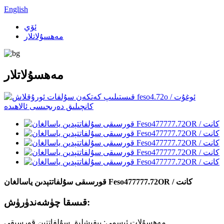
English
ئۆي
مەھسۇلاتلار
مەھسۇلاتلار
قورسىقى سۇلفاتتېدىن ياسالغان Feso477777.72OR / كانت
قىسقا چۈشەندۈرۈش:
مەھسۇلات ئىسمى: يېقىشلىق سۇلفاتتىن قورسىقى