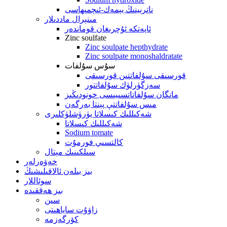
ناترىينىڭ يېمەك-ئىچمىھاسى
مىنېرال ماددىلار
ئاپەتكە ئۇچرىغان قوماندەر
Zinc soulfate
Zinc soulpate hepthydrate
Zinc soulpate monoshaldratate
سۇس سۇلفات
قورسىقى سۇلفاتتىن قورسىقى
سەزگۈرلۈك سۇلفاتتور
مانگان سۇلفاتاتسىيىسى خونودىڭىز
مىس سۇلفاتتې پېنتا بەرگەن
شەكىللىك كىسلاتا يۈرۈشلۈكلىرى
شەكىللىك كىسلاتا
Sodium tomate
كالتسىي فورمۇت
سىلكىنىك مېتال
خەۋەرلەر
بىز بىلەن ئالاقىلىشىڭ
سوئاللار
بىز ھەققىدە
سىن
زاۋۇت ساياھىتى
كۆرگەزمە