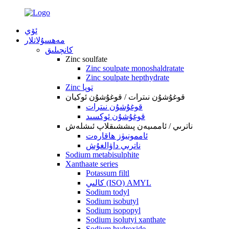
ئۆي
مەھسۇلاتلار
كانچىلىق
Zinc soulfate
Zinc soulpate monoshaldratate
Zinc soulpate hepthydrate
Zinc توپا
قوغۇشۇن نىترات / قوغۇشۇن ئوكيان
قوغۇشۇن نىترات
قوغۇشۇن ئوكسىد
ناترىي / ئاممىيەن پىششىقلاپ ئىشلەش
ئاممونيۈز ھاقارەت
ناترىي داۋالغۇش
Sodium metabisulphite
Xanthaate series
Potassum filtl
كالىي (ISO) AMYL
Sodium todyl
Sodium isobutyl
Sodium isopopyl
Sodium isolutyi xanthate
Sodium hydroxide