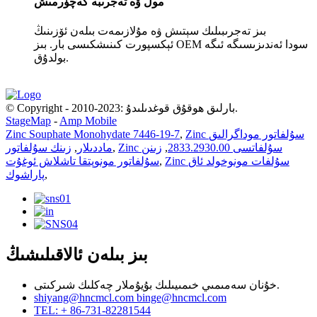
مول ۋە تەجرىبە كەچۈرمىش
بىز تەجرىبىلىك سېتىش ۋە مۇلازىمەت بىلەن ئۆزىنىڭ
ئېكسپورت كىنىشكىسى بار. بىز OEM سودا ئەندىزىسىگە ئىگە
بولدۇق.
© Copyright - 2010-2023: بارلىق ھوقۇق قوغدىلىدۇ.
StageMap
-
Amp Mobile
Zinc سۇلفاتور موداگرالىق
,
Zinc Souphate Monohydate 7446-19-7
Zinc سۇلفاتسى 2833.2930.00
,
زىنن
,
ماددىلار
,
زىنك سۇلفاتور
Zinc سۇلفات مونوخولد ئاق
,
سۇلفاتور مونوپتقا تاشلاش ئوغۇت
,
پاراشوك
بىز بىلەن ئالاقىلىشىڭ
خۇنان سەمىمىي خىمىيىلىك بۇيۇملار چەكلىك شىركىتى.
shiyang@hncmcl.com
binge@hncmcl.com
TEL: + 86-731-82281544