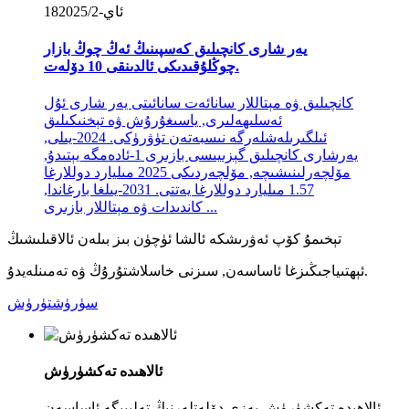
2025/2-ئاي
18
يەر شارى كانچىلىق كەسپىنىڭ ئەڭ چوڭ بازار
چوڭلۇقىدىكى ئالدىنقى 10 دۆلەت.
كانچىلىق ۋە مېتاللار سانائەت سانائىتى يەر شارى ئۇل
ئەسلىھەلىرى, ياسىغۇرۇش ۋە تېخنىكىلىق
ئىلگىرىلەشلەرگە نىسبەتەن تۈۋرۈكى. 2024-يىلى,
يەرشارى كانچىلىق گېزىيىسى بازىرى 1-ئادەمگە يېتىدۇ,
مۆلچەرلىنىشىچە, مۆلچەردىكى 2025 مىليارد دوللارغا
1.57 مىليارد دوللارغا يەتتى. 2031-يىلغا بارغاندا,
كاندىدات ۋە مېتاللار بازىرى ...
تېخىمۇ كۆپ ئەۋرىشكە ئالشا ئۈچۈن بىز بىلەن ئالاقىلىشىڭ
ئېھتىياجىڭىزغا ئاساسەن, سىزنى خاسلاشتۇرۇڭ ۋە تەمىنلەيدۇ.
سۈرۈشتۈرۈش
ئالاھىدە تەكشۈرۈش
ئالاھىدە تەكشۈرۈش بەزى دۆلەتلەرنىڭ تەلىپىگە ئاساسەن