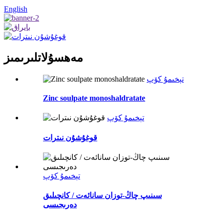
English
مەھسۇلاتلىرىمىز
تېخىمۇ كۆپ
Zinc soulpate monoshaldratate
تېخىمۇ كۆپ
قوغۇشۇن نىترات
تېخىمۇ كۆپ
سىنىپ چاڭ-توزان سانائەت / كانچىلىق
دەرىجىسى