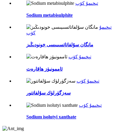
تېخىمۇ كۆپ
Sodium metabisulphite
تېخىمۇ
كۆپ
مانگان سۇلفاتاتسىيىسى خونودىڭىز
تېخىمۇ كۆپ
ئاممونيۈز ھاقارەت
تېخىمۇ كۆپ
سەزگۈرلۈك سۇلفاتتور
تېخىمۇ كۆپ
Sodium isolutyi xanthate