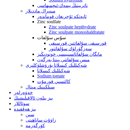
ناترىينىڭ يېمەك-ئىچمىھاسى
مىنېرال ماددىلار
ئاپەتكە ئۇچرىغان قوماندەر
Zinc soulfate
Zinc soulpate hepthydrate
Zinc soulpate monoshaldratate
سۇس سۇلفات
قورسىقى سۇلفاتتىن قورسىقى
سەزگۈرلۈك سۇلفاتتور
مانگان سۇلفاتاتسىيىسى خونودىڭىز
مىس سۇلفاتتې پېنتا بەرگەن
شەكىللىك كىسلاتا يۈرۈشلۈكلىرى
شەكىللىك كىسلاتا
Sodium tomate
كالتسىي فورمۇت
سىلكىنىك مېتال
خەۋەرلەر
بىز بىلەن ئالاقىلىشىڭ
سوئاللار
بىز ھەققىدە
سىن
زاۋۇت ساياھىتى
كۆرگەزمە