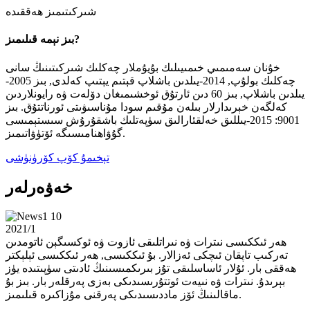
شىركىتىمىز ھەققىدە
بىز نېمە قىلىمىز?
خۇنان سەمىمىي خىمىيىلىك بۇيۇملار چەكلىك شىركىتىنىڭ سانى
چەكلىك بولۇپ, 2014-يىلدىن باشلاپ قېتىم يېتىپ كەلدى, بىز 2005-
يىلدىن باشلاپ, بىز 60 دىن ئارتۇق ئوخشىمىغان دۆلەت ۋە رايونلاردىن
كەلگەن خېرىدارلار بىلەن مۇقىم سودا مۇناسىۋىتى ئورناتتۇق. بىز
9001: 2015-يىللىق خەلقئارالىق سۈپەتلىك باشقۇرۇش سىستېمىسى
گۇۋاھنامىسىگە ئۆتۈۋاتىمىز.
تېخىمۇ كۆپ كۆرۈنۈشى
خەۋەرلەر
10
2021/1
ھەر ئىككىسى نىترات ۋە نىراتلىقى ئازوت ۋە ئوكسىگېن ئاتومدىن
تەركىب تاپقان ئىچكى ئەزالار. بۇ ئىككىسى, ھەر ئىككىسى ئېلېكتر
ھەققى بار. ئۇلار ئاساسلىقى تۇز بىرىكمىسىنىڭ ئادىتى سۈپىتىدە يۈز
بېرىدۇ. نىترات ۋە نىيەت ئوتتۇرىسىدىكى بەزى پەرقلەر بار. بىز بۇ
ماقالىنىڭ ئۆز ماددىسىدىكى پەرقنى مۇزاكىرە قىلىمىز.