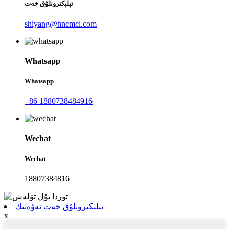
ئېلېكترونلۇق خەت
shiyang@hncmcl.com
Whatsapp
Whatsapp
+86 1880738484916
Wechat
Wechat
18807384816
ئېلېكترونلۇق خەت ئەۋەتىڭ
x