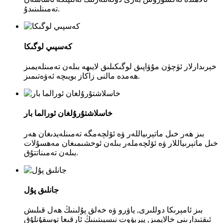
تەمىنلىنىدۇ.
كەسپىي لوگىكا
خېرىدارلار ئۈچۈن مۇۋاپىق لوگىكىلىق لايىھە بىلەن تەمىنلەيمىز
ھەمدە مالنى زاكاز بويىچە ئەۋەتىمىز.
خاسلاشتۇرۇلغان ئورالما بار
بىز ھەر خىل ماتېرىياللەر ۋە ئۆلچەمگە تەمىنلەيدىغان ھەر
خىل ماتېرىياللار ۋە ئۆلچەملەر بىلەن ئوخشىمىغان مەھسۇلات
بىلەن تەمىناتتۇق.
جانلىق پۇل
بىز ئامېرىكا دوللىرى, ياۋرو ۋە خەلق پۇلىنىڭ ھەل قىلىش
ئىقتىدارىنى خالايمىز, پېرېۋوت نىسبىتىنىڭ ئارقىغا توسقۇنلۇق