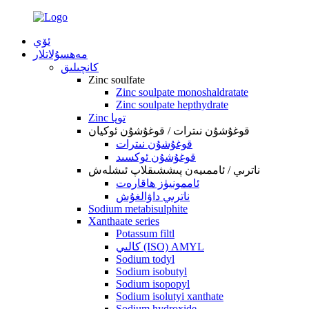
ئۆي
مەھسۇلاتلار
كانچىلىق
Zinc soulfate
Zinc soulpate monoshaldratate
Zinc soulpate hepthydrate
Zinc توپا
قوغۇشۇن نىترات / قوغۇشۇن ئوكيان
قوغۇشۇن نىترات
قوغۇشۇن ئوكسىد
ناترىي / ئاممىيەن پىششىقلاپ ئىشلەش
ئاممونيۈز ھاقارەت
ناترىي داۋالغۇش
Sodium metabisulphite
Xanthaate series
Potassum filtl
كالىي (ISO) AMYL
Sodium todyl
Sodium isobutyl
Sodium isopopyl
Sodium isolutyi xanthate
Sodium hydroxide