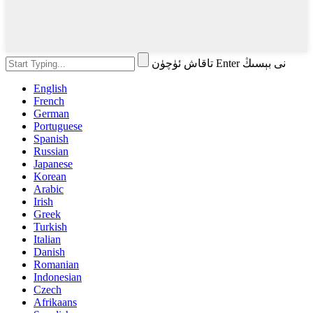
تاقاش ئۈچۈن Enter نى بېسىڭ
English
French
German
Portuguese
Spanish
Russian
Japanese
Korean
Arabic
Irish
Greek
Turkish
Italian
Danish
Romanian
Indonesian
Czech
Afrikaans