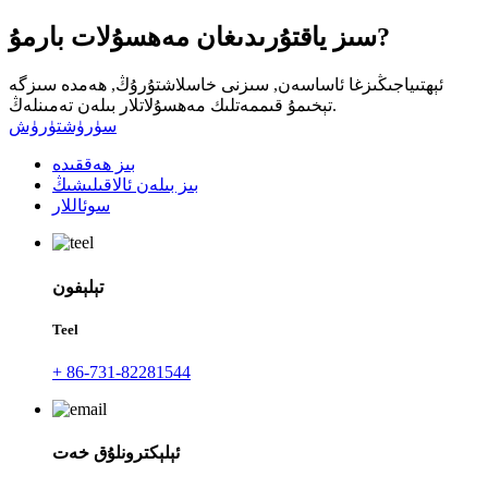
سىز ياقتۇرىدىغان مەھسۇلات بارمۇ?
ئېھتىياجىڭىزغا ئاساسەن, سىزنى خاسلاشتۇرۇڭ, ھەمدە سىزگە
تېخىمۇ قىممەتلىك مەھسۇلاتلار بىلەن تەمىنلەڭ.
سۈرۈشتۈرۈش
بىز ھەققىدە
بىز بىلەن ئالاقىلىشىڭ
سوئاللار
تېلېفون
Teel
+ 86-731-82281544
ئېلېكترونلۇق خەت