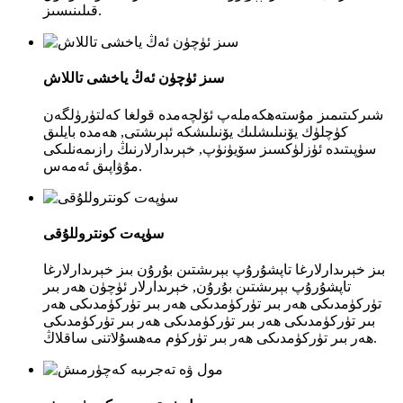
قىلىنىسىز.
سىز ئۈچۈن ئەڭ ياخشى تاللاش
شىركىتىمىز مۇستەھكەملەپ ئۆلچەمدە قولغا كەلتۈرۈلگەن
كۈچلۈك يۆنىلىشلىك يۆنىلىشكە ئېرىشتى, ھەمدە بايلىق
سۈپىتىدە ئۈزلۈكسىز سۆيۈنۈپ, خېرىدارلارنىڭ رازىمەنلىكى
مۇۋاپىق ئەمەس.
سۈپەت كونتروللۇقى
بىز خېرىدارلارغا تاپشۇرۇپ بېرىشتىن بۇرۇن بىز خېرىدارلارغا
تاپشۇرۇپ بېرىشتىن بۇرۇن, خېرىدارلار ئۈچۈن ھەر بىر
تۈركۈمدىكى ھەر بىر تۈركۈمدىكى ھەر بىر تۈركۈمدىكى ھەر
بىر تۈركۈمدىكى ھەر بىر تۈركۈمدىكى ھەر بىر تۈركۈمدىكى
ھەر بىر تۈركۈمدىكى ھەر بىر تۈركۈم مەھسۇلاتنى ساقلاڭ.