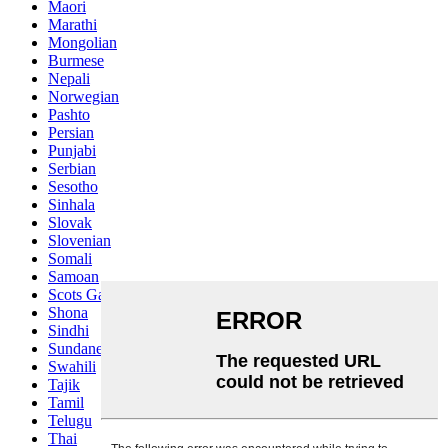
Maori
Marathi
Mongolian
Burmese
Nepali
Norwegian
Pashto
Persian
Punjabi
Serbian
Sesotho
Sinhala
Slovak
Slovenian
Somali
Samoan
Scots Gaelic
Shona
Sindhi
Sundanese
Swahili
Tajik
Tamil
Telugu
Thai