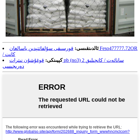
ئالدىنقىسى:
قورسىقى سۇلفاتتېدىن ياسالغان Feso477777.72OR
/ كانت
كېيىنكى:
قوغۇشۇن نىترات pb (no3) 2 سانائەت / كانچىلىق
دەرىجىسى