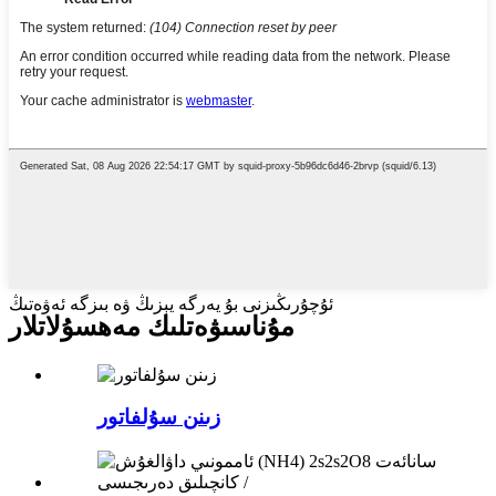
ئۇچۇرىڭىزنى بۇ يەرگە يېزىڭ ۋە بىزگە ئەۋەتىڭ
مۇناسىۋەتلىك مەھسۇلاتلار
زىنن سۇلفاتور