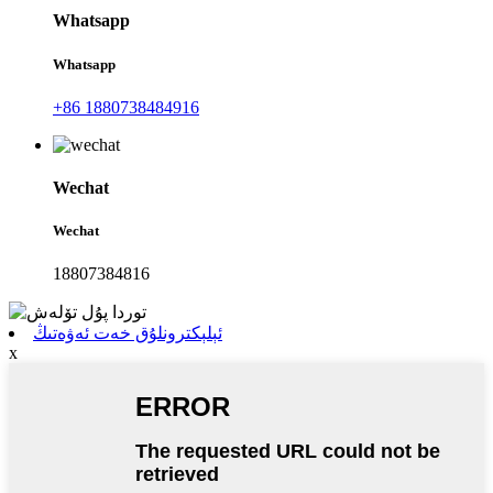
Whatsapp
Whatsapp
+86 1880738484916
Wechat
Wechat
18807384816
ئېلېكترونلۇق خەت ئەۋەتىڭ
x