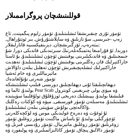
قوللىنىشچان پروگراممىلار
تۆمۈر تۇزى چىقىرىشقا ئىشلىتىلىدۇ, تۆمۈر زايوم پىگمېنت, تاغ
زەپ -جىرىسى, سۇ تازىلىق ۋە ساپلاشتۇرۇش, بىر ئوتتۇراھال,
بىتەرەپ, ئۆزگىرىشچان, دېزىنفېكسىيە قاتارلىقلار;
دورىدا, ئۇ قۇرامىغا يەتمىگەنلەرنىڭ سىرتىدىكى قاندىكى دورا, شۇ
جىمجىتلىق ۋە قاندىكىلىرىنى يوقىتىش ئۈچۈن ئىشلىتىلىدۇ, بۇ ئاستا
خاراكتېرلىك قان رەڭلىرىنى يوقىتىش ئۈچۈن ئىشلىتىلىدۇ. تەھدىت
خاراكتېرلىك ئىشلەپچىقىرىش ئۈچۈن تەھلىل بىلەن داۋالاش
ماتېرىياللىرى ۋە خام ئەشيا
تۆمۈر شەرتى تۇتۇلغاندەك
دېھقانچىلىقتا ئۇنى دېھقانچىلىق دورىسى قىلىپ ئىشلىتىشكە
بولىدۇ, ئالما ۋە Pear Scab ۋە مېۋى يولى چىرىغىنى كونترول
قىلىشقا بولىدۇ. يېيىشلىك دەرىخى ئوزۇقلۇق تولۇقلىما سۈپىتىدە
ئىشلىتىلىدۇ, مەسىلەن تۆمۈر قورسىقى, مېۋە ۋە كۆكتات رەڭلىك
ۋاكالەتچى بولۇش سۈپىتى بىلەن ئىشلىتىلىدۇ.
ئۇ ئوغۇت ۋە دەرەخ غولىدىكى موس ۋە لۈكچەكلەرنى
ئۆچۈرگىلى بولىدۇ. ئۇ ياساش ماگنىت تۆمۈر زوغلىق تۆمۈر
زوغرىلىق تۆمۈر زوغلىق ماتېرىيال, تۆمۈر رۇدىسى قىزىل ۋە
تۆمۈر دالالىق پىچاق, تۆمۈر كاتالىزاتمىلىرى ۋە پولىفورد ۋە