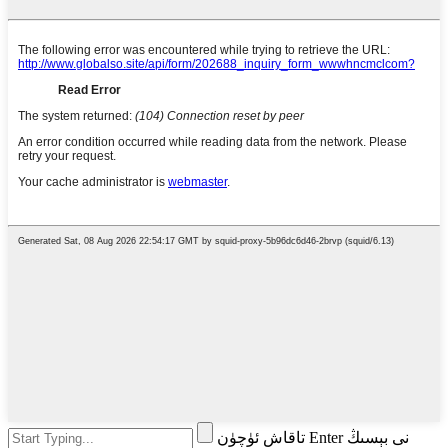
تاقاش ئۈچۈن Enter نى بېسىڭ