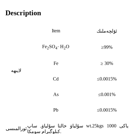
Description
Item
ئۆلچەملىك
Fe
SO
· H
O
≥99%
2
4
2
Fe
≥ 30%
لايىھە
Cd
≤0.0015%
As
≤0.001%
Pb
≤0.0015%
سۇلياۋ خالتا سۇلياۋ, ساپ wt.25kgs ياكى 1000
ئورالمىسى
كىلوگىرام سومكا.