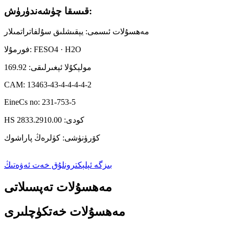
قىسقا چۈشەندۈرۈش:
مەھسۇلات ئىسمى: يېقىشلىق سۇلفاتراتمىلار
فورمۇلا: FESO4 · H2O
مولېكۇلا ئېغىرلىقى: 169.92
CAM: 13463-43-4-4-4-4-2
EineCs no: 231-753-5
HS كودى: 2833.2910.00
كۆرۈنۈشى: كۈلرەڭ پاراشوك
بىزگە ئېلېكترونلۇق خەت ئەۋەتىڭ
مەھسۇلات تەپسىلاتى
مەھسۇلات خەتكۈچلىرى