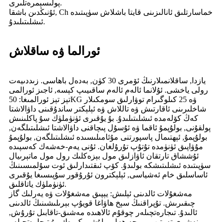
پولىسېمرەتلىرى.
ئۇنىڭدىن باشقا, Ch خماسارتلىق ئانالىزىنى قايتا باشلاش سۈپىتىدە
ئىشلىتىلىدۇ.
ئورالما ۋە ساقلاش
يازدا, ساقلانمىلارنىڭ ئۆمرى 30 كۈن, بەدەل باھاسى. زىددىيەت
رولى ياخشى. ئۇلانما ئالەم ئالەم ساقىيىپ كېسە, ئاجىز ئورالمى
تېز تېز ئورالمىغا: 50KG ۋە 25 كىلوگىرام توۋارلىق سومكىلار
شاخلىرىنى ئاقارتىش ۋە تاللاش ۋە ئېلېكتر ساندۇقىنى داۋالاشتا
كەڭ كۆلەمدە ئىشلىتىلىدۇ. بۇ يۇقىرى ئۈنۈملۈك سۇ پاكلىنىش
پولقۇنى, بولۇپمۇ ئاقما ۋە ئۇسۇل پىچاقنى داۋالاشتا ئىشلىتىلگەن,
بولۇپمۇ, ئېھتىمال پاسپورتنى مۇئامىلىسىدە ئىشلىتىلگەن, بولۇپمۇ
مۇۋاپىق ئۈنۈمدە تۇتۇپ تۇرۇلغان. ئۇنى يەم-خەشەك كەسپىدە
ئۇششاق تارتقان ئاۋازلىق مول بېزەكلىك رول مول ماتېرىيال
سۈپىتىدە ئىشلىتىشكە بولىدۇ. كۆپ ئىقتىدارلىق ئوت سۇلمىسىنىڭ
ئاساسلىق خام ئەشياسى, ئېلېكترون ئۇرۇقور سۇپىسىغا يۇقىرى
ئۈنۈملۈك ياتاقلىق.
مەشغۇلات ئالدىنى ئېلىش: يېپىق مەشغۇلات ۋە يەرلىك گاز
چىقىرىش. تۇپراقنىڭ سېخ ھاۋاغا قويۇپ بېرىلىشىنىڭ ئالدىنى
ئالىدۇ. تىجارەتچىلەر چوقۇم ئالاھىدە مەشىق-تاقابىل تۇرۇش,
نەشرى تەرتىپ بويىچە ھەل بولۇشى كېرەك. بۇ تىجارەتچىلەر