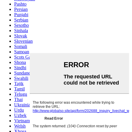
Pashto
Persian
Punjabi
Serbian
Sesotho
Sinhala
Slovak
Slovenian
Somali
Samoan
Scots Gaelic
Shona
Sindhi
Sundanese
Swahili
Tajik
Tamil
Telugu
Thai
Ukrainian
Urdu
Uzbek
Vietnamese
Welsh
Xhosa