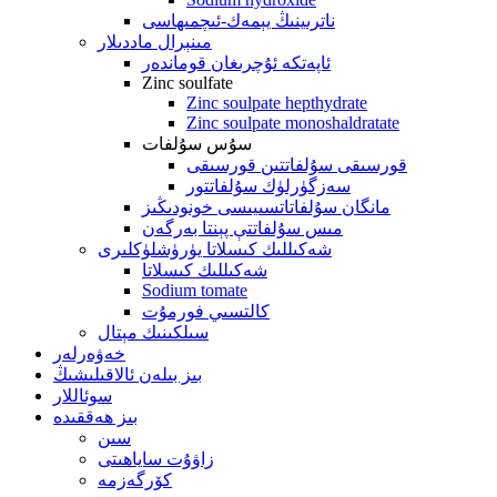
ناترىينىڭ يېمەك-ئىچمىھاسى
مىنېرال ماددىلار
ئاپەتكە ئۇچرىغان قوماندەر
Zinc soulfate
Zinc soulpate hepthydrate
Zinc soulpate monoshaldratate
سۇس سۇلفات
قورسىقى سۇلفاتتىن قورسىقى
سەزگۈرلۈك سۇلفاتتور
مانگان سۇلفاتاتسىيىسى خونودىڭىز
مىس سۇلفاتتې پېنتا بەرگەن
شەكىللىك كىسلاتا يۈرۈشلۈكلىرى
شەكىللىك كىسلاتا
Sodium tomate
كالتسىي فورمۇت
سىلكىنىك مېتال
خەۋەرلەر
بىز بىلەن ئالاقىلىشىڭ
سوئاللار
بىز ھەققىدە
سىن
زاۋۇت ساياھىتى
كۆرگەزمە