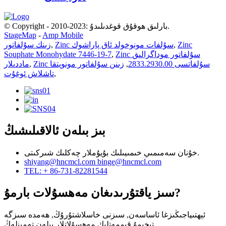
© Copyright - 2010-2023: بارلىق ھوقۇق قوغدىلىدۇ.
StageMap
-
Amp Mobile
Zinc
,
Zinc سۇلفات مونوخولد ئاق پاراشوك
,
زىنك سۇلفاتور
Zinc سۇلفاتور موداگرالىق
,
Souphate Monohydate 7446-19-7
Zinc سۇلفاتسى 2833.2930.00
,
زىنن سۇلفاتور مونوپتقا
,
ماددىلار
,
تاشلاش ئوغۇت
بىز بىلەن ئالاقىلىشىڭ
خۇنان سەمىمىي خىمىيىلىك بۇيۇملار چەكلىك شىركىتى.
shiyang@hncmcl.com
binge@hncmcl.com
TEL: + 86-731-82281544
سىز ياقتۇرىدىغان مەھسۇلات بارمۇ?
ئېھتىياجىڭىزغا ئاساسەن, سىزنى خاسلاشتۇرۇڭ, ھەمدە سىزگە
تېخىمۇ قىممەتلىك مەھسۇلاتلار بىلەن تەمىنلەڭ.