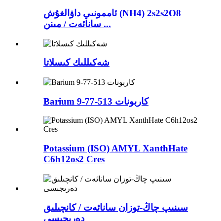
ئاممونىي داۋالغۇش (NH4) 2s2s2O8
سانائەت / مىنن ...
شەكىللىك كىسلاتا
Barium كاربونات 513-77-9
Potassium (ISO) AMYL XanthHate
C6h12os2 Cres
سىنىپ چاڭ-توزان سانائەت / كانچىلىق
دەرىجىسى