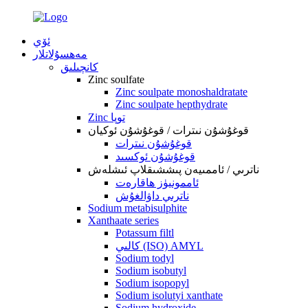
ئۆي
مەھسۇلاتلار
كانچىلىق
Zinc soulfate
Zinc soulpate monoshaldratate
Zinc soulpate hepthydrate
Zinc توپا
قوغۇشۇن نىترات / قوغۇشۇن ئوكيان
قوغۇشۇن نىترات
قوغۇشۇن ئوكسىد
ناترىي / ئاممىيەن پىششىقلاپ ئىشلەش
ئاممونيۈز ھاقارەت
ناترىي داۋالغۇش
Sodium metabisulphite
Xanthaate series
Potassum filtl
كالىي (ISO) AMYL
Sodium todyl
Sodium isobutyl
Sodium isopopyl
Sodium isolutyi xanthate
Sodium hydroxide