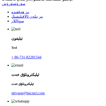
سۈرۈشتۈرۈش
بىز ھەققىدە
بىز بىلەن ئالاقىلىشىڭ
سوئاللار
تېلېفون
Teel
+ 86-731-82281544
ئېلېكترونلۇق خەت
ئېلېكترونلۇق خەت
shiyang@hncmcl.com