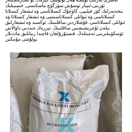
ئۆزىنى-ئىپتار توسۇش سۈزگۈچ ماسكىسى, خىمىيىلىك
بىخەتەرلىك كۆز قېلىپى, كاۋچۇك كىسلاتاسى ۋە ئىشقار كىسلاتا
كىسلاتاسى ۋە ئىۋانلى كىسلاتاسىسى ۋە ئىشقار كىسلاتا ۋە
ئىۋانلى كىسلاتاسى. قۇشلاردىن ساقلىنىڭ. ئوكسىد ۋە ئىشقارلىق
بىلەن ئۇچرىشىشتىن ساقلىنىڭ. تېزرەك جىددىي داۋالاش
ئۈسكۈنىلىرىنى تەمىنلەڭ. قىستۇرۇلغان قاچىدا زىيانلىق ماددىلار
بولۇشى مۇمكىن.