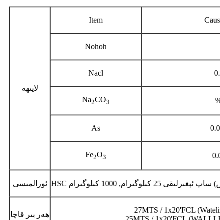
Item
Caust
Nohoh
Nacl
0
لايىھە
Na
CO
%
2
3
As
0.
Fe
O
0.
2
3
ئورالمىسى
27MTS / 1x20'FCL (Wateli
ھەر بىر قاچا
25MTS / 1x20'FCL (WALL