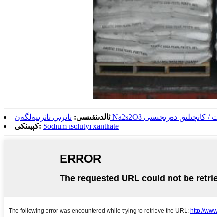
ەلگەن Na2s2O8 سانائەت / كانچىلىق دەرىجىسى
ئالدىنقىسى:
Sodium isolutyi xanthate
كېيىنكى: