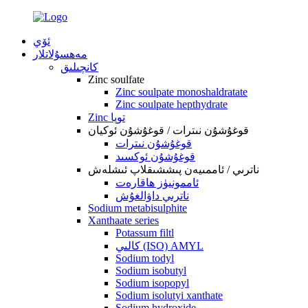
ئۆي
مەھسۇلاتلار
كانچىلىق
Zinc soulfate
Zinc soulpate monoshaldratate
Zinc soulpate hepthydrate
Zinc توپا
قوغۇشۇن نىترات / قوغۇشۇن ئوكيان
قوغۇشۇن نىترات
قوغۇشۇن ئوكسىد
ناترىي / ئاممىيەن پىششىقلاپ ئىشلەش
ئاممونيۈز ھاقارەت
ناترىي داۋالغۇش
Sodium metabisulphite
Xanthaate series
Potassum filtl
كالىي (ISO) AMYL
Sodium todyl
Sodium isobutyl
Sodium isopopyl
Sodium isolutyi xanthate
Sodium hydroxide