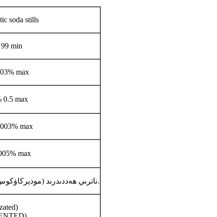
ic soda stills
99 min
.03% max
 0.5 max
0003% max
005% max
HSC ناترىي ھەددىدرىد (مودېركاۋكوس) ساپ ئېغىرلىقى 25 كىلوگىرام, 1000 كىلوگىرام.
zated)
LENTED)