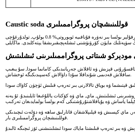
Caustic soda قوللىنىشچان پروگراممىلىرى
تارفۇلېر بولسا بىر نەۋرە فۇنافىيە ئوبوروتى% 0.8 بولۇپ, تولدۇرغۇچى (Flex, pellet) شەكلىدە. كاۋرۇس تەشەببۇس قىلغۇچى ئەڭ كۆپ ئىستېمال قىلىنغان خىمىيىلىك ماددىلار بولۇپ, ھەر خىل كەسىپلەر
مودېركو شىتاتى پروگراممىلىرىنى ئىشلىتىش
. ئاقسۇرۇنى قېزىش ۋە ئاقلاش جەريانىدىكى كامانما سودا, سۇ يىغىپ
ساقلاش قەدىمى شۇنداقلا سۇدا داۋالاش كەسپىدىكىگە ئوخشاش.
ىرىنى ئىشلىتىش, ماي, ماي ۋە كۆكتات ياللۇغىغا ئايلىنىدۇ. ئۇ يەنە
ەر, ماي كېسىش ۋە قېلىپلاشقان قاتارلىق ساھە ۋە دۆلەت ئىچىدىكى
قوللىنىشچان پروگراممىلىرى بار.