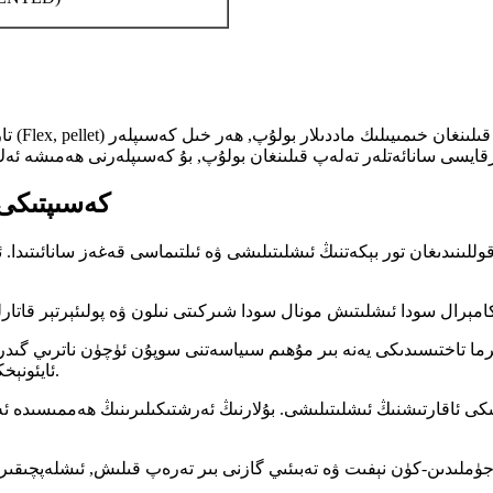
كەسىپتىكى 
وللىنىدىغان تور بېكەتنىڭ ئىشلىتىلىشى ۋە ئىلتىماسى قەغەز سانائىتىدا
رما تاختىسىدىكى يەنە بىر مۇھىم سىياسەتنى سوپۇن ئۈچۈن ناترىي گىدروش
ئايئونېخكېلما ياساش ۋە يۇياقلاشتۇرۇشتىكى كەم بولسا بولمايدىغان تەركىب.
كى ئاقارتىشنىڭ ئىشلىتىلىشى. بۇلارنىڭ ئەرشتىكىلىرىنىڭ ھەممىسىدە ئ