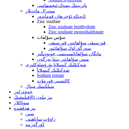
ناترىينىڭ يېمەك-ئىچمىھاسى
مىنېرال ماددىلار
ئاپەتكە ئۇچرىغان قوماندەر
Zinc soulfate
Zinc soulpate hepthydrate
Zinc soulpate monoshaldratate
سۇس سۇلفات
قورسىقى سۇلفاتتىن قورسىقى
سەزگۈرلۈك سۇلفاتتور
مانگان سۇلفاتاتسىيىسى خونودىڭىز
مىس سۇلفاتتې پېنتا بەرگەن
شەكىللىك كىسلاتا يۈرۈشلۈكلىرى
شەكىللىك كىسلاتا
Sodium tomate
كالتسىي فورمۇت
سىلكىنىك مېتال
خەۋەرلەر
بىز بىلەن ئالاقىلىشىڭ
سوئاللار
بىز ھەققىدە
سىن
زاۋۇت ساياھىتى
كۆرگەزمە