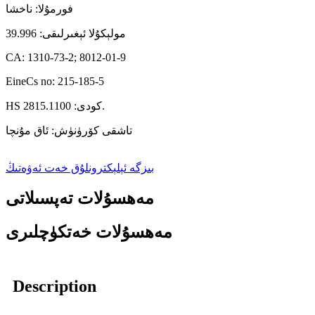
فورمۇلا: ناخشا
مولېكۇلا ئېغىرلىقى: 39.996
CA: 1310-73-2; 8012-01-9
EineCs no: 215-185-5
HS كودى: 2815.1100.
تاشقى كۆرۈنۈش: ئاق مۇنچا
بىزگە ئېلېكترونلۇق خەت ئەۋەتىڭ
مەھسۇلات تەپسىلاتى
مەھسۇلات خەتكۈچلىرى
Description