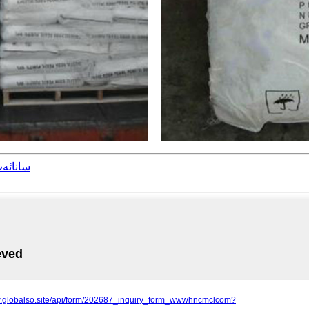
ناترىي ناترىي