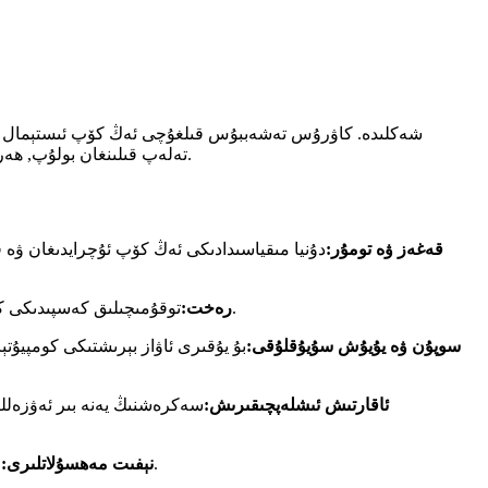
تەلەپ قىلىنغان بولۇپ, ھەرقايسى سانائەتلەر تەلەپ قىلىنغان بولۇپ, بۇ كەسىپلەرنى ھەمىشە ئەڭ سۈپەتلىك مايۈن كۆرۈنۈشنى ئىشلەپچىقىرىشقا يېتەكلىدى. ماڭايلى.
قەغەز ۋە تومۇر:
دۇنيا مىقياسىدادىكى ئەڭ كۆپ ئۇچرايدىغان ۋە ق
توقۇمىچىلىق كەسپىدىكى كامېرال سودا ئىشلىتىش مونال سودا شىركىتى نىلون ۋە پولىئېرتېر قاتارلىق قېتىشما ۋە بوياق تالالارنى بىر تەرەپ قىلىش ئۈچۈن كاۋاك سودا.
رەخت:
سوپۇن ۋە يۇيۇش سۇيۇقلۇقى:
بۇ يۇقىرى ئاۋاز بېرىشتىكى كومپيۇتې
ئاقارتىش ئىشلەپچىقىرىش:
سەكرەشنىڭ يەنە بىر ئەۋزەللى
جۈملىدىن-كۈن نېفىت ۋە تەبىئىي گازنى بىر تەرەپ قىلىش, ئىشلەپچىقىرىش ۋە بىر تەرەپ قىلىشتا ماياك سودا ئىشلىتىشنى ئۆز ئىچىگە ئالىدۇ.
نېفىت مەھسۇلاتلىرى: