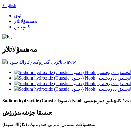
English
ئۆي
مەھسۇلاتلار
كانچىلىق
مەھسۇلاتلار
Sodium hydrox سودا /) Nooh سانائەت / كانچىلىق دەرىجىسى
قىسقا چۈشەندۈرۈش:
مەھسۇلات ئىسمى: ناترىي ھىدرولوك (كاۋاك سودا)